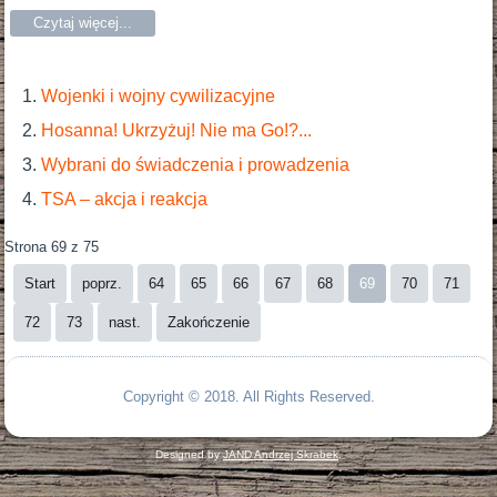
Czytaj więcej...
Wojenki i wojny cywilizacyjne
Hosanna! Ukrzyżuj! Nie ma Go!?...
Wybrani do świadczenia i prowadzenia
TSA – akcja i reakcja
Strona 69 z 75
Start
poprz.
64
65
66
67
68
69
70
71
72
73
nast.
Zakończenie
Copyright © 2018. All Rights Reserved.
Designed by
JAND Andrzej Skrabek
.