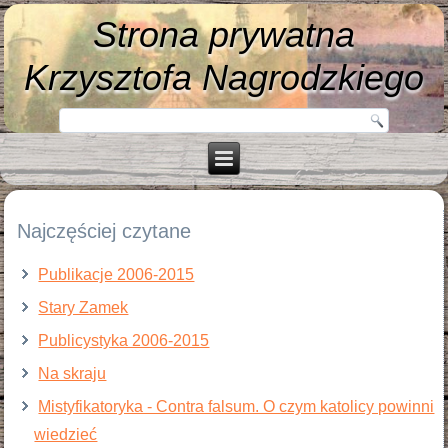
Strona prywatna
Krzysztofa Nagrodzkiego
Najczęściej czytane
Publikacje 2006-2015
Stary Zamek
Publicystyka 2006-2015
Na skraju
Mistyfikatoryka - Contra falsum. O czym katolicy powinni
wiedzieć