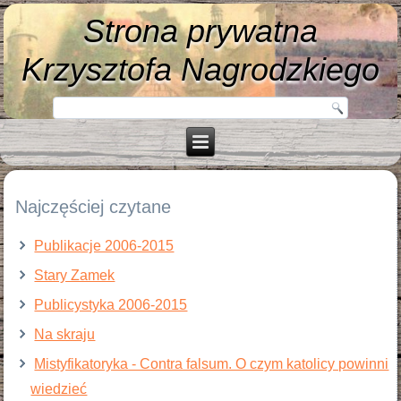
Strona prywatna
Krzysztofa Nagrodzkiego
Najczęściej czytane
Publikacje 2006-2015
Stary Zamek
Publicystyka 2006-2015
Na skraju
Mistyfikatoryka - Contra falsum. O czym katolicy powinni
wiedzieć