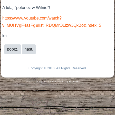
A tutaj "polonez w Wilnie"!
https://www.youtube.com/watch?
v=MUHVgF4asFg&list=RDQMrOLlzw3QxBo&index=5
kn
poprz.
nast.
Copyright © 2018. All Rights Reserved.
Designed by
JAND Andrzej Skrabek
.