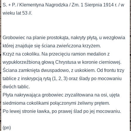
S. + P. / Klementyna Nagrodzka / Zm. 1 Sierpnia 1914 r. / w
wieku lat 53 //.
Grobowiec na planie prostokąta, nakryty płytą, u wezgłowia
której znajduje się ściana zwieńczona krzyżem.
Krzyż na cokoliku. Na przecięciu ramion medalion z
wypukłorzeźbioną głową Chrystusa w koronie cierniowej.
Ściana zamknięta dwuspadowo, z uskokiem. Od frontu trzy
tablice z inskrypcją rytą (1, 2, 3) oraz ślady po mocowaniu
dwóch tablic.
Płyta nakrywająca grobowiec zryzalitowana na osi, ujęta
siedmioma cokolikami połączonymi żeliwny prętem.
Po lewej stronie ławka, po prawej ślad po jej mocowaniu.
(pn)