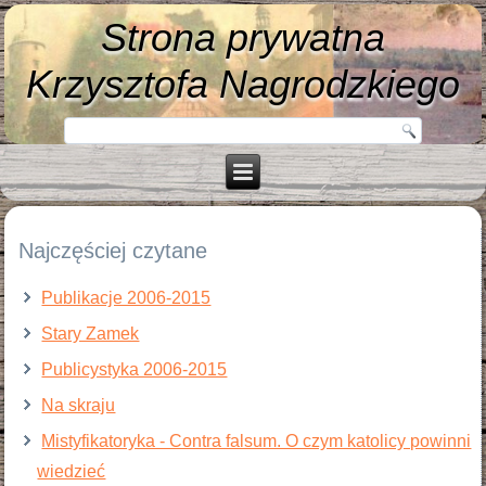
Strona prywatna
Krzysztofa Nagrodzkiego
Najczęściej czytane
Publikacje 2006-2015
Stary Zamek
Publicystyka 2006-2015
Na skraju
Mistyfikatoryka - Contra falsum. O czym katolicy powinni
wiedzieć