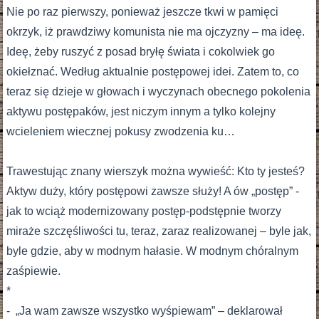
Nie po raz pierwszy, ponieważ jeszcze tkwi w pamięci
okrzyk, iż prawdziwy komunista nie ma ojczyzny – ma ideę.
Ideę, żeby ruszyć z posad bryłę świata i cokolwiek go
okiełznać. Według aktualnie postępowej idei. Zatem to, co
teraz się dzieje w głowach i wyczynach obecnego pokolenia
aktywu postępaków, jest niczym innym a tylko kolejny
wcieleniem wiecznej pokusy zwodzenia ku…
Trawestując znany wierszyk można wywieść: Kto ty jesteś?
Aktyw duży, który postępowi zawsze służy! A ów „postęp” -
jak to wciąż modernizowany postęp-podstępnie tworzy
miraże szczęśliwości tu, teraz, zaraz realizowanej – byle jak,
byle gdzie, aby w modnym hałasie. W modnym chóralnym
zaśpiewie.
*
- „Ja wam zawsze wszystko wyśpiewam” – deklarował