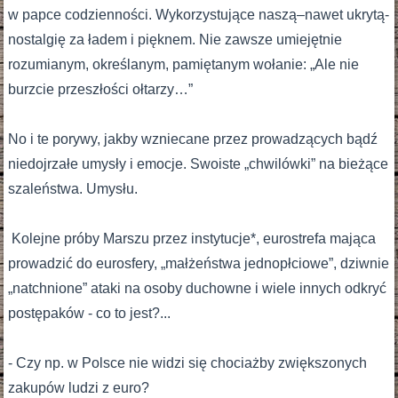
w papce codzienności. Wykorzystujące naszą–nawet ukrytą-
nostalgię za ładem i pięknem. Nie zawsze umiejętnie
rozumianym, określanym, pamiętanym wołanie: „Ale nie
burzcie przeszłości ołtarzy…”
No i te porywy, jakby wzniecane przez prowadzących bądź
niedojrzałe umysły i emocje. Swoiste „chwilówki” na bieżące
szaleństwa. Umysłu.
Kolejne próby Marszu przez instytucje*, eurostrefa mająca
prowadzić do eurosfery, „małżeństwa jednopłciowe”, dziwnie
„natchnione” ataki na osoby duchowne i wiele innych odkryć
postępaków - co to jest?...
- Czy np. w Polsce nie widzi się chociażby zwiększonych
zakupów ludzi z euro?