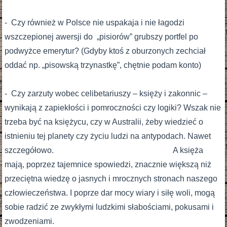
- Czy również w Polsce nie uspakaja i nie łagodzi
wszczepionej awersji do „pisiorów” grubszy portfel po
podwyżce emerytur? (Gdyby ktoś z oburzonych zechciał
oddać np. „pisowską trzynastkę”, chętnie podam konto)
- Czy zarzuty wobec celibetariuszy – księży i zakonnic –
wynikają z zapiekłości i pomroczności czy logiki? Wszak nie
trzeba być na księżycu, czy w Australii, żeby wiedzieć o
istnieniu tej planety czy życiu ludzi na antypodach. Nawet
szczegółowo. A księża
mają, poprzez tajemnice spowiedzi, znacznie większą niż
przeciętna wiedzę o jasnych i mrocznych stronach naszego
człowieczeństwa. I poprze dar mocy wiary i siłę woli, mogą
sobie radzić ze zwykłymi ludzkimi słabościami, pokusami i
zwodzeniami.