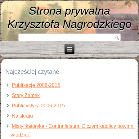
Strona prywatna
Krzysztofa Nagrodzkiego
Najczęściej czytane
Publikacje 2006-2015
Stary Zamek
Publicystyka 2006-2015
Na skraju
Mistyfikatoryka - Contra falsum. O czym katolicy powinni
wiedzieć